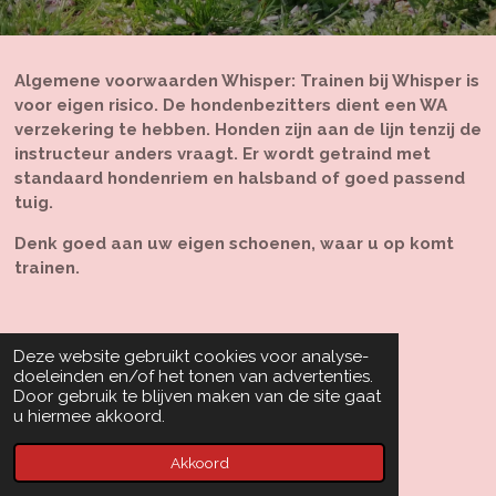
Algemene voorwaarden Whisper: Trainen bij Whisper is
voor eigen risico. De hondenbezitters dient een WA
verzekering te hebben. Honden zijn aan de lijn tenzij de
instructeur anders vraagt. Er wordt getraind met
standaard hondenriem en halsband of goed passend
tuig.
Denk goed aan uw eigen schoenen, waar u op komt
trainen.
Deze website gebruikt cookies voor analyse-
doeleinden en/of het tonen van advertenties.
Door gebruik te blijven maken van de site gaat
u hiermee akkoord.
© 2019 - 2026 Whisper hondenschool
Powered by
JouwWeb
Akkoord